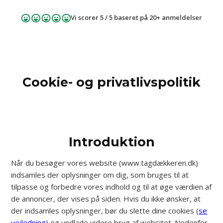
Spring til hovedindhold
Spring til sidefod
Vi scorer 5 / 5 baseret på 20+ anmeldelser
Cookie- og privatlivspolitik
Introduktion
Når du besøger vores website (www.tagdækkeren.dk)
indsamles der oplysninger om dig, som bruges til at
tilpasse og forbedre vores indhold og til at øge værdien af
de annoncer, der vises på siden. Hvis du ikke ønsker, at
der indsamles oplysninger, bør du slette dine cookies (
se
vejledning
) og undlade videre brug af websitet. Nedenfor