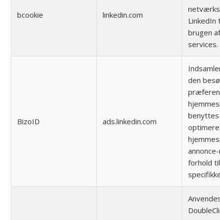
netværks
bcookie
linkedin.com
LinkedIn 
brugen af
services.
Indsamle
den bes
præferen
hjemmesi
benyttes 
BizoID
ads.linkedin.com
optimere
hjemmes
annonce-r
forhold ti
specifik
Anvendes
DoubleClic