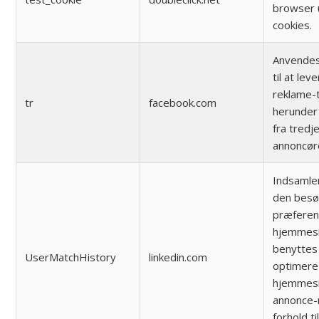
browser 
cookies.
Anvendes
til at lev
reklame-
tr
facebook.com
herunder
fra tredj
annoncør
Indsamle
den bes
præferen
hjemmesi
benyttes 
UserMatchHistory
linkedin.com
optimere
hjemmes
annonce-r
forhold ti