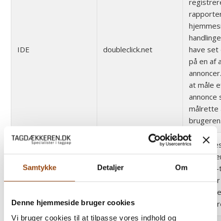
registrer
rapporte
hjemmes
handlinge
IDE
doubleclick.net
have set e
på en af
annoncer
at måle e
annonce 
målrette 
brugeren
Anvendes
til at lev
Samtykke
Detaljer
Om
reklame-
fr
facebook.com
herunder
fra tredj
Denne hjemmeside bruger cookies
annoncør
Vi bruger cookies til at tilpasse vores indhold og