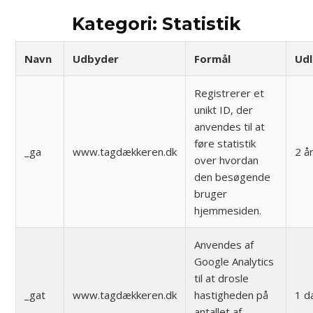
Kategori: Statistik
Navn
Udbyder
Formål
Ud
Registrerer et
unikt ID, der
anvendes til at
føre statistik
_ga
www.tagdækkeren.dk
2 å
over hvordan
den besøgende
bruger
hjemmesiden.
Anvendes af
Google Analytics
til at drosle
_gat
www.tagdækkeren.dk
hastigheden på
1 d
antallet af