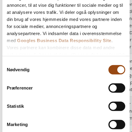
Registrer
annoncer, til at vise dig funktioner til sociale medier og til
ID, der i
at analysere vores trafik. Vi deler også oplysninger om
brugeren
din brug af vores hjemmeside med vores partnere inden
NID
google.com
tilbagev
for sociale medier, annonceringspartnere og
besøg. I
analysepartnere. Vi indsamler data i overensstemmelse
til at mål
med
Googles Business Data Responsibility Site
.
annoncer
Vores partnere kan kombinere disse data med andre
oplysninger, du har givet dem, eller som de har indsamlet
Registrer
fra din brug af deres tjenester.
Samtykkevalg
på mobil
Nødvendig
GPS
youtube.com
at muligg
Se Cookie & Privatlivspolitik
her
baseret 
Præferencer
GPS lokat
Gemmer 
Statistik
lang
ads.linkedin.com
brugeren 
en hjemm
Marketing