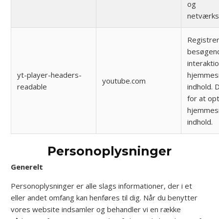
og
netværks
Registre
besøgen
interakt
yt-player-headers-
hjemmesi
youtube.com
readable
indhold. 
for at op
hjemmesi
indhold.
Personoplysninger
Generelt
Personoplysninger er alle slags informationer, der i et
eller andet omfang kan henføres til dig. Når du benytter
vores website indsamler og behandler vi en række