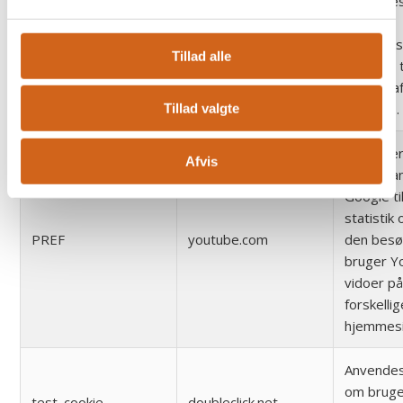
Anvendes
sociale
netværks
lidc
linkedin.com
Tillad alle
LinkedIn 
brugen af
services.
Tillad valgte
Registrer
Afvis
ID, der a
Google ti
statistik
PREF
youtube.com
den bes
bruger Y
vidoer på
forskellig
hjemmesi
Anvendes 
om brug
test_cookie
doubleclick.net