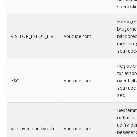
specifik
Forsøger
brugerne
VISITOR_INFO1_LIVE
youtube.com
båndbred
med inte
YouTube-
Registrer
for at før
YSC
youtube.com
over hvil
YouTube 
set.
Bestemm
optimale 
ud fra de
yt-player-bandwidth
youtube.com
besøgend