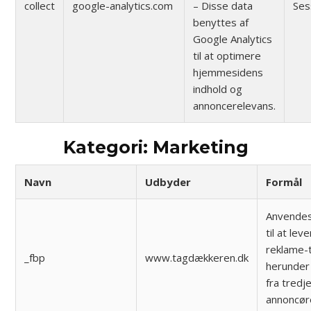
collect
google-analytics.com
– Disse data
Ses
benyttes af
Google Analytics
til at optimere
hjemmesidens
indhold og
annoncerelevans.
Kategori: Marketing
Navn
Udbyder
Formål
Anvendes
til at lev
reklame-
_fbp
www.tagdækkeren.dk
herunder
fra tredj
annoncør