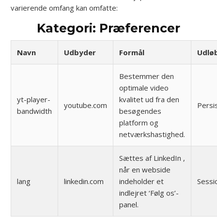
varierende omfang kan omfatte:
Kategori: Præferencer
Navn
Udbyder
Formål
Udlø
Bestemmer den
optimale video
yt-player-
kvalitet ud fra den
youtube.com
Persi
bandwidth
besøgendes
platform og
netværkshastighed.
Sættes af LinkedIn ,
når en webside
lang
linkedin.com
indeholder et
Sessi
indlejret ‘Følg os’-
panel.