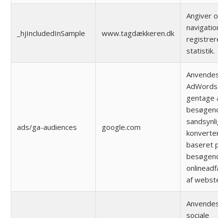
Angiver 
navigatio
_hjIncludedInSample
www.tagdækkeren.dk
registrer
statistik.
Anvendes
AdWords t
gentage 
besøgend
sandsynlig
ads/ga-audiences
google.com
konverter
baseret 
besøgen
onlinead
af webst
Anvendes
sociale