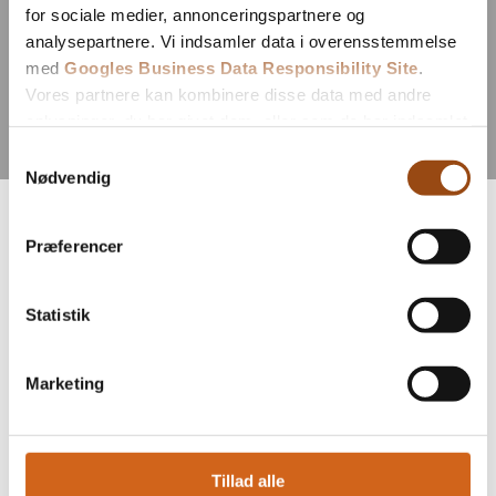
for sociale medier, annonceringspartnere og
analysepartnere. Vi indsamler data i overensstemmelse
med
Googles Business Data Responsibility Site
.
Vores partnere kan kombinere disse data med andre
oplysninger, du har givet dem, eller som de har indsamlet
fra din brug af deres tjenester.
Samtykkevalg
Nødvendig
Se Cookie & Privatlivspolitik
her
Tagpap til private
Præferencer
boliger i
Storkøbenhavn – en
Statistik
tæt, moderne og
Marketing
vedligeholdelsesvenlig
tagløsning
Tillad alle