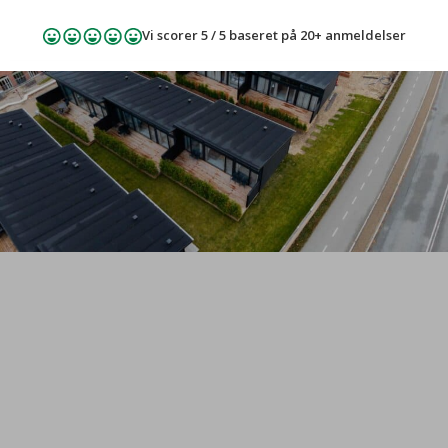
Spring til hovedindhold
Spring til sidefod
Vi scorer 5 / 5 baseret på 20+ anmeldelser