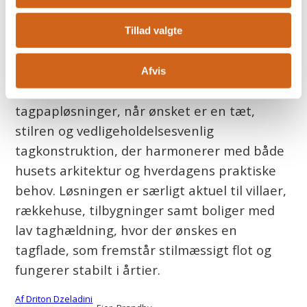
Tagpap er for mange private boligejere i
Storkøbenhavn blevet et moderne og trygt
Tillad valgte
alternativ til mere traditionelle tagtyper.
Hos Tagdækkeren.dk assisterer vi private
Afvis
boligejere med professionelle
tagpapløsninger, når ønsket er en tæt,
stilren og vedligeholdelsesvenlig
tagkonstruktion, der harmonerer med både
husets arkitektur og hverdagens praktiske
behov. Løsningen er særligt aktuel til villaer,
rækkehuse, tilbygninger samt boliger med
lav taghældning, hvor der ønskes en
tagflade, som fremstår stilmæssigt flot og
fungerer stabilt i årtier.
Af Driton Dzeladini