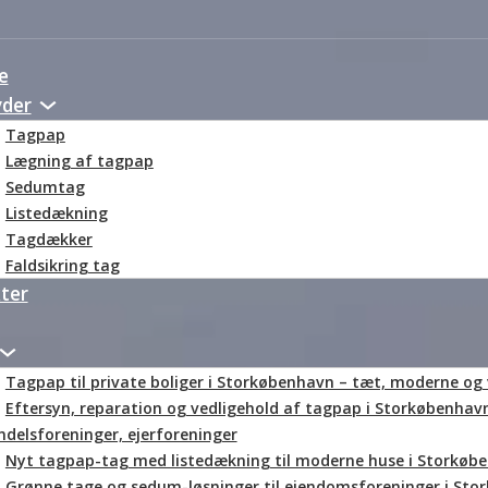
e
yder
Tagpap
Lægning af tagpap
Sedumtag
Listedækning
Tagdækker
Faldsikring tag
ter
Tagpap til private boliger i Storkøbenhavn – tæt, moderne og 
Eftersyn, reparation og vedligehold af tagpap i Storkøbenhav
ndelsforeninger, ejerforeninger
Nyt tagpap-tag med listedækning til moderne huse i Storkøb
Grønne tage og sedum-løsninger til ejendomsforeninger i St