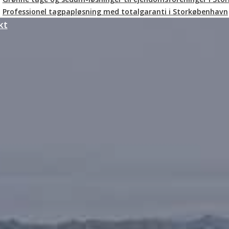
Professionel tagpapløsning med totalgaranti i Storkøbenhavn
kt