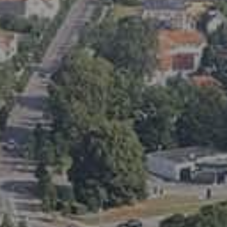
Få 
Vi ven