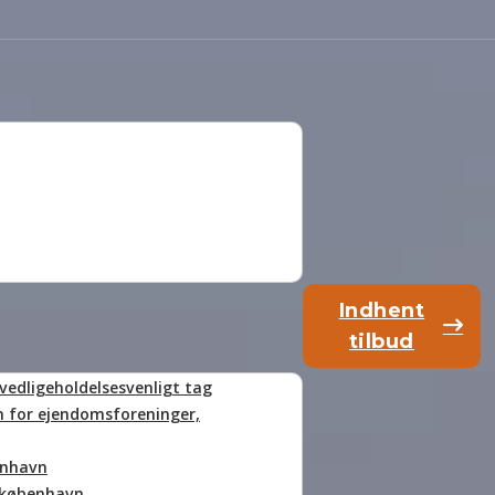
Indhent
tilbud
Klik her
vedligeholdelsesvenligt tag
n for ejendomsforeninger,
enhavn
orkøbenhavn