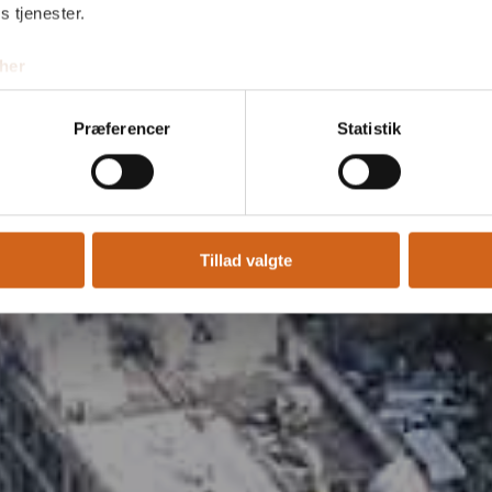
s tjenester.
her
Præferencer
Statistik
rfaring
Fje
Tillad valgte