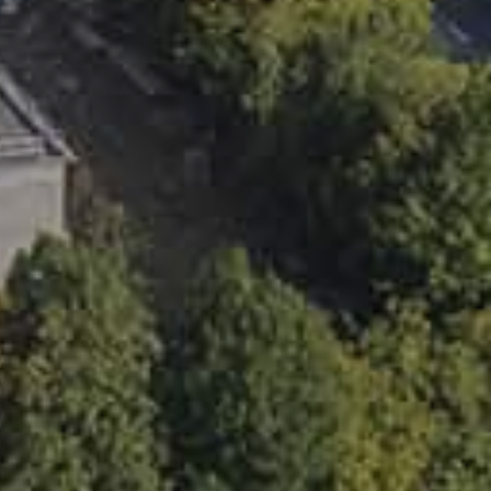
filer (max 5)
nd