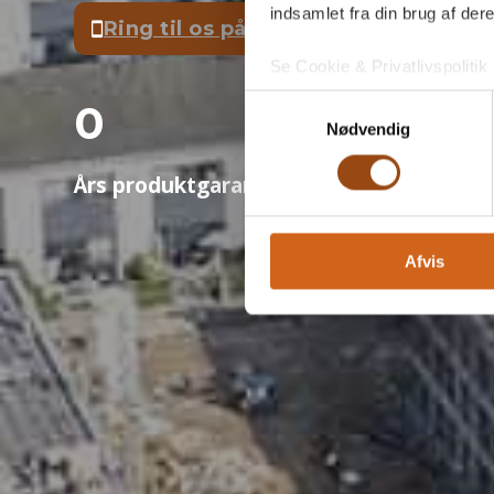
indsamlet fra din brug af dere
Ring til os på 53 82 42 42
Se Cookie & Privatlivspolitik
Samtykkevalg
0
0
+
1
Nødvendig
Års produktgaranti
Års totalgaranti
Års e
Afvis