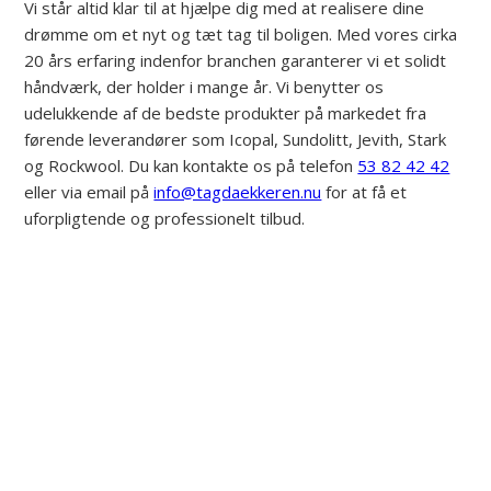
Vi står altid klar til at hjælpe dig med at realisere dine
drømme om et nyt og tæt tag til boligen. Med vores cirka
20 års erfaring indenfor branchen garanterer vi et solidt
håndværk, der holder i mange år. Vi benytter os
udelukkende af de bedste produkter på markedet fra
førende leverandører som Icopal, Sundolitt, Jevith, Stark
og Rockwool. Du kan kontakte os på telefon
53 82 42 42
eller via email på
info@tagdaekkeren.nu
for at få et
Menu
uforpligtende og professionelt tilbud.
Forside
Kontakt
53 82 42 42
Kontakt os
53 82 42 42
Se seneste indlæg